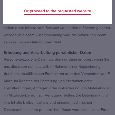
Dies können reine Content-Elemente (z.B. Nachrichten,
Or proceed to the requested website
Neuigkeiten) aber auch Widgets (Funktionen wie z.B.
Wetternachrichten) sein. Aus technischen Gründen erfolgt dies,
indem diese Inhalte vom Browser von anderen Servern geladen
werden. In diesem Zusammenhang wird die aktuell von Ihrem
Browser verwendete IP übermittelt.
Erhebung und Verarbeitung persönlicher Daten
Personenbezogene Daten werden nur dann erhoben, wenn Sie
uns diese von sich aus, z.B. im Rahmen einer Registrierung,
durch das Ausfüllen von Formularen oder das Versenden von E-
Mails, im Rahmen der Bestellung von Produkten oder
Dienstleistungen, Anfragen oder Anforderung von Material oder
im Mitgliederbereich zur Verfügung stellen. Die Datenbank und
ihre Inhalte bleiben bei uns und unserem technischen
Diensteanbieter. Ihre persönlichen Daten werden in keiner Form